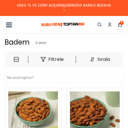
2000 TL VE ÜZERI ALIŞVERIŞLERINIZDE KARGO BEDAVA
!
0
Badem
3
ürün
Filtrele
Sırala