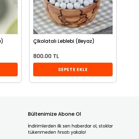
e)
Çikolatalı Leblebi (Beyaz)
Ball
800.00 TL
1,10
SEPETE EKLE
Bültenimize Abone Ol
İndirimlerden ilk sen haberdar ol, stoklar
tükenmeden fırsatı yakala!