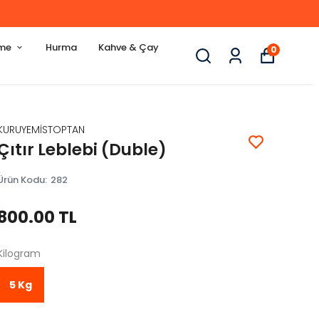
eme
Hurma
Kahve & Çay
0
KURUYEMİSTOPTAN
Çıtır Leblebi (Duble)
Ürün Kodu
:
282
800.00 TL
Kilogram
5 Kg