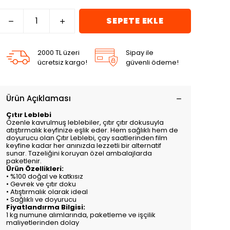
SEPETE EKLE
2000 TL üzeri
Sipay ile
ücretsiz kargo!
güvenli ödeme!
Ürün Açıklaması
Çıtır Leblebi
Özenle kavrulmuş leblebiler, çıtır çıtır dokusuyla
atıştırmalık keyfinize eşlik eder. Hem sağlıklı hem de
doyurucu olan Çıtır Leblebi, çay saatlerinden film
keyfine kadar her anınızda lezzetli bir alternatif
sunar. Tazeliğini koruyan özel ambalajlarda
paketlenir.
Ürün Özellikleri:
• %100 doğal ve katkısız
• Gevrek ve çıtır doku
• Atıştırmalık olarak ideal
• Sağlıklı ve doyurucu
Fiyatlandırma Bilgisi:
1 kg numune alımlarında, paketleme ve işçilik
maliyetlerinden dolay