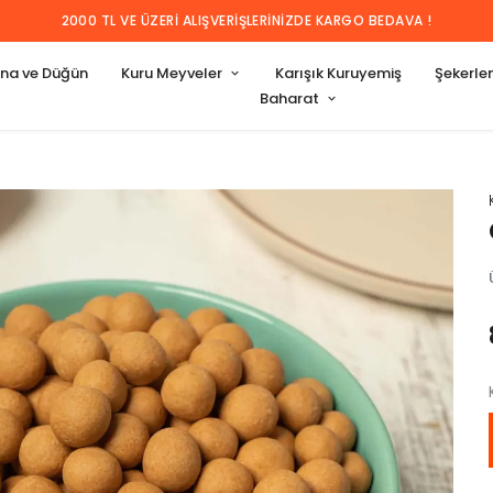
2000 TL VE ÜZERI ALIŞVERIŞLERINIZDE KARGO BEDAVA !
ına ve Düğün
Kuru Meyveler
Karışık Kuruyemiş
Şekerl
Baharat