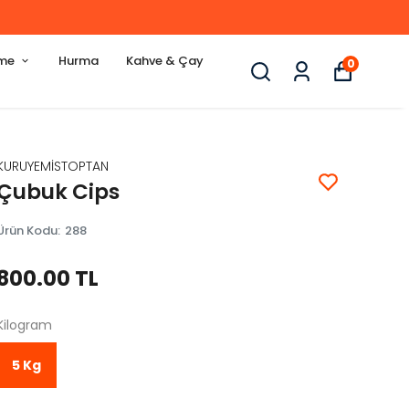
eme
Hurma
Kahve & Çay
0
KURUYEMİSTOPTAN
Çubuk Cips
Ürün Kodu
:
288
800.00 TL
Kilogram
5 Kg