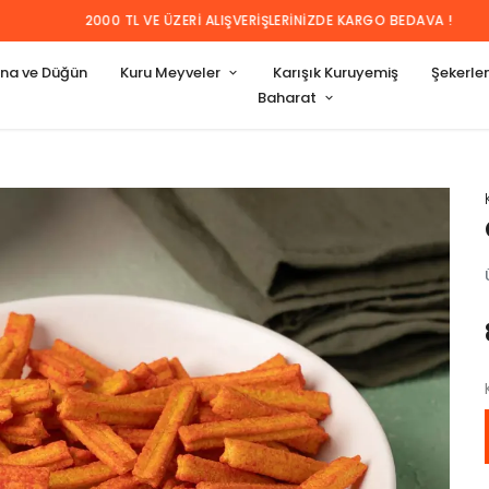
2000 TL VE ÜZERI ALIŞVERIŞLERINIZDE KARGO BEDAVA !
ına ve Düğün
Kuru Meyveler
Karışık Kuruyemiş
Şekerl
Baharat