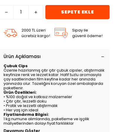
SEPETE EKLE
2000 TL üzeri
Sipay ile
ücretsiz kargo!
güvenli ödeme!
Ürün Açıklaması
Çubuk Cips
Özenle hazırlanmış çıtır çıtır çubuk cipsler, atıştırmalık
keyfinize renk ve lezzet katar. Hafif tuzlu aromasıyla
çay saatlerinden film keyfine kadar her anınızda
yanınızda olur. Tazeliğini koruyan özel ambalajlarda
paketlenir.
Ürün Özellikleri:
• %100 doğal ve katkısız malzemeler
• Çıtır çıtır, lezzetli doku
• Pratik ve lezzetli atıştırmalık
• Her yaş için ideal
Fiyatlandırma Bilgisi:
1 kg numune alımlarında, paketleme ve işçilik
maliyetlerinden dolayı fiyat farklılıklar
Devamını Göster