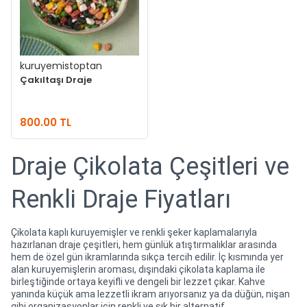
kuruyemistoptan
Çakıltaşı Draje
800.00 TL
Draje Çikolata Çeşitleri ve
Renkli Draje Fiyatları
Çikolata kaplı kuruyemişler ve renkli şeker kaplamalarıyla
hazırlanan draje çeşitleri, hem günlük atıştırmalıklar arasında
hem de özel gün ikramlarında sıkça tercih edilir. İç kısmında yer
alan kuruyemişlerin aroması, dışındaki çikolata kaplama ile
birleştiğinde ortaya keyifli ve dengeli bir lezzet çıkar. Kahve
yanında küçük ama lezzetli ikram arıyorsanız ya da düğün, nişan
gibi organizasyonlar için renkli ve şık bir alternatif