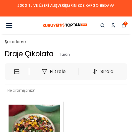
2000 TL VE ÜZERI ALIŞVERIŞLERINIZDE KARGO BEDAVA
!
0
Şekerleme
Draje Çikolata
1
ürün
Filtrele
Sırala