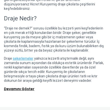
düşünüyorsanız Hicret Kuruyemiş draje çikolata çeşitlerini
keşfedebilirsiniz.
Draje Nedir?
“Draje ne demek?” sorusu özellikle bu lezzeti yeni keşfedenlerin
en çok merak ettiği konulardan biridir. Draje şeker, genellikle
kuruyemiş ya da meyve gibi bir iç malzemenin şeker veya
çikolata ile kaplanmasıyla hazırlanan bir şekerleme türüdür. İç
kısmında fındık, badem, fıstık ya da kuru üzüm bulunabilirken dış
yüzeyi sütlü, bitter ya da beyaz çikolata ile kaplanabilir.
Draje
şekerlemeler
yalnızca lezzetli atıştırmalık değil, aynı
zamanda sunum açısından da oldukça estetik ürünlerdir. Parlak,
renkli kaplamaları sayesinde özellikle davetlerde ya da özel
günlerde sıkça tercih edilir. Kuruyemiş ile çikolatanın
birleşmesiyle ortaya çıkan çikolata draje ürünleri tatlı ve kıtır
dokunun bir araya geldiği keyifli lezzet deneyimi vadeder.
Devamını Göster