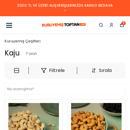
2000 TL VE ÜZERI ALIŞVERIŞLERINIZDE KARGO BEDAVA
!
0
Kuruyemiş Çeşitleri
Kaju
7
ürün
Filtrele
Sırala