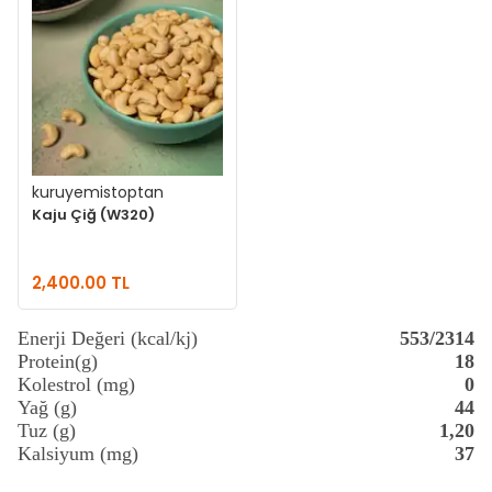
kuruyemistoptan
Kaju Çiğ (W320)
2,400.00 TL
Enerji Değeri (kcal/kj)
553/2314
Protein(g)
18
Kolestrol (mg)
0
Yağ (g)
44
Tuz (g)
1,20
Kalsiyum (mg)
37