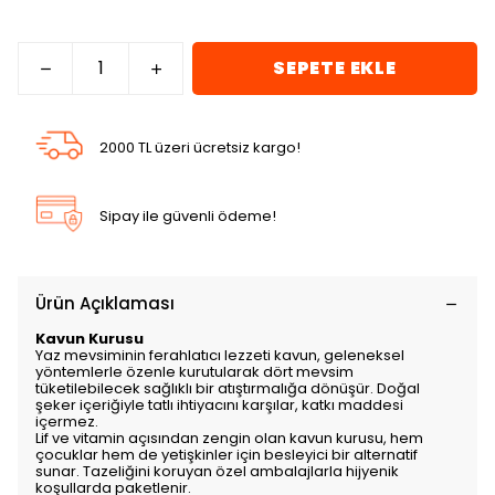
SEPETE EKLE
2000 TL üzeri ücretsiz kargo!
Sipay ile güvenli ödeme!
Ürün Açıklaması
Kavun Kurusu
Yaz mevsiminin ferahlatıcı lezzeti kavun, geleneksel
yöntemlerle özenle kurutularak dört mevsim
tüketilebilecek sağlıklı bir atıştırmalığa dönüşür. Doğal
şeker içeriğiyle tatlı ihtiyacını karşılar, katkı maddesi
içermez.
Lif ve vitamin açısından zengin olan kavun kurusu, hem
çocuklar hem de yetişkinler için besleyici bir alternatif
sunar. Tazeliğini koruyan özel ambalajlarla hijyenik
koşullarda paketlenir.