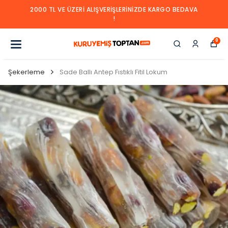
2000 TL VE ÜZERI ALIŞVERIŞLERINIZDE KARGO BEDAVA
!
0
Şekerleme
Sade Ballı Antep Fıstıklı Fitil Lokum