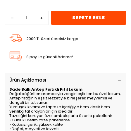
SEPETE EKLE
2000 TL üzeri ücretsiz kargo!
Sipay ile güvenli ödeme!
Ürün Açıklaması
Sade Ballı Antep Fıstıklı Fitil Lokum
Doğal böğürtlen aromasıyla zenginleştirilen bu özel lokum,
Antep fıstığının eşsiz lezzetiyle birleşerek meyvemsi ve
dengeli bir tat sunar.
Yumuşak kıvamı ve taptaze içeriğiyle hem klasik hem
yenilikçi tat arayanlar için idealdir.
Tazeliğini koruyan özel ambalajlarla özenle paketlenir.
• Günlük üretim, taze paketleme
• Katkısız içerik, yüksek kalite
• Doğal, meyveli ve lezzetli