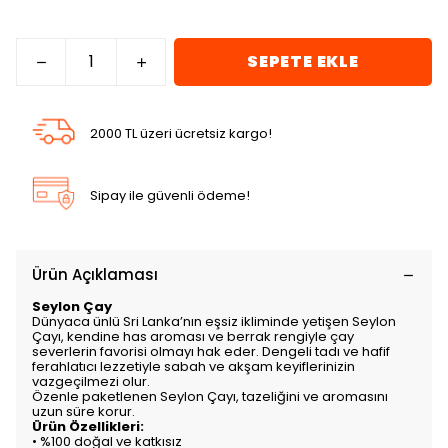
SEPETE EKLE
2000 TL üzeri ücretsiz kargo!
Sipay ile güvenli ödeme!
Ürün Açıklaması
Seylon Çay
Dünyaca ünlü Sri Lanka’nın eşsiz ikliminde yetişen Seylon
Çayı, kendine has aroması ve berrak rengiyle çay
severlerin favorisi olmayı hak eder. Dengeli tadı ve hafif
ferahlatıcı lezzetiyle sabah ve akşam keyiflerinizin
vazgeçilmezi olur.
Özenle paketlenen Seylon Çayı, tazeliğini ve aromasını
uzun süre korur.
Ürün Özellikleri:
• %100 doğal ve katkısız