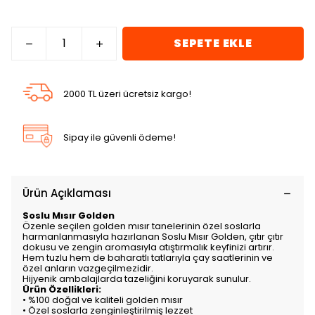
SEPETE EKLE
2000 TL üzeri ücretsiz kargo!
Sipay ile güvenli ödeme!
Ürün Açıklaması
Soslu Mısır Golden
Özenle seçilen golden mısır tanelerinin özel soslarla
harmanlanmasıyla hazırlanan Soslu Mısır Golden, çıtır çıtır
dokusu ve zengin aromasıyla atıştırmalık keyfinizi artırır.
Hem tuzlu hem de baharatlı tatlarıyla çay saatlerinin ve
özel anların vazgeçilmezidir.
Hijyenik ambalajlarda tazeliğini koruyarak sunulur.
Ürün Özellikleri:
• %100 doğal ve kaliteli golden mısır
• Özel soslarla zenginleştirilmiş lezzet